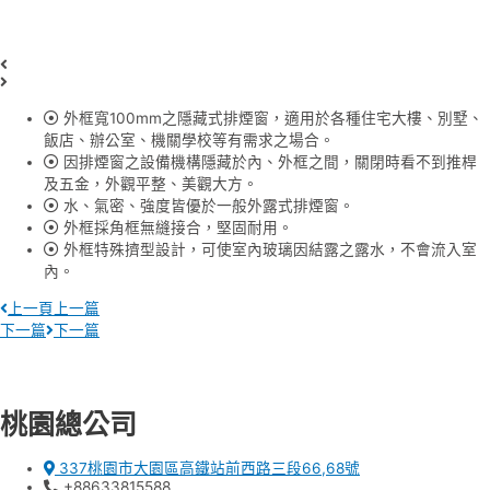
外框寬100mm之隱藏式排煙窗，適用於各種住宅大樓、別墅、
飯店、辦公室、機關學校等有需求之場合。
因排煙窗之設備機構隱藏於內、外框之間，關閉時看不到推桿
及五金，外觀平整、美觀大方。
水、氣密、強度皆優於一般外露式排煙窗。
外框採角框無縫接合，堅固耐用。
外框特殊擠型設計，可使室內玻璃因結露之露水，不會流入室
內。
上一頁
上一篇
下一篇
下一篇
桃園總公司
337桃園市大園區高鐵站前西路三段66,68號
+88633815588