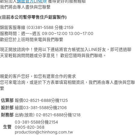
歡迎加入
錦鋐官方LINE@
獲得更好的服務體驗
我們將由專人盡快與您聯繫
(目前本公司暫停零售住戶鋁窗製作)
錦鋐客服專線 (03)381-5588 分機:2159
服務時間：週一~週五 09:00~12:00 13:00~17:00
歡迎您於上班時間來電與我們聯繫
現正開放諮詢中！使用以下連結將官方帳號加入LINE好友，即可透過聊
天室輕鬆詢問問題或分享意見！ 歡迎您隨時與我們聯絡。
親愛的客戶您好，如您有建案合作的需求
您可來電洽詢，或是於下方表單填寫相關資訊，我們將由專人盡快與您聯
繫
估算部
報價02-8521-6888分機1125
設計部
繪圖03-381-5588分機2106
財務部
出納(放款) 02-8521-6888分機1218
03-381-5588分機2154
生管
0905-820-368
production@chinhong.com.tw