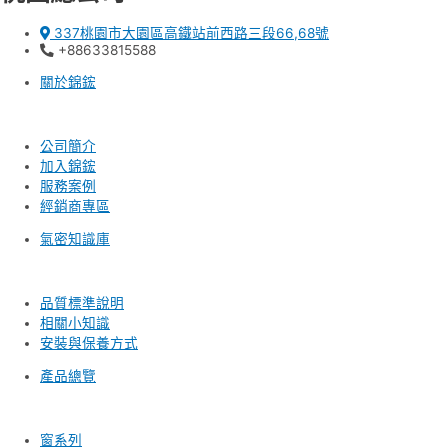
337桃園市大園區高鐵站前西路三段66,68號
+88633815588
關於錦鋐
公司簡介
加入錦鋐
服務案例
經銷商專區
氣密知識庫
品質標準說明
相關小知識
安裝與保養方式
產品總覽
窗系列